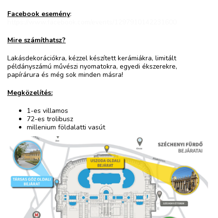
Facebook esemény
:
https://www.facebook.com/events/1297910142231600
Mire számíthatsz?
Lakásdekorációkra, kézzel készített kerámiákra, limitált
példányszámú művészi nyomatokra, egyedi ékszerekre,
papírárura és még sok minden másra!
Megközelítés:
1-es villamos
72-es trolibusz
millenium földalatti vasút